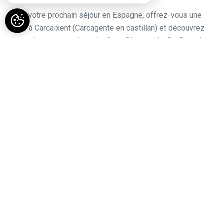
Pour votre prochain séjour en Espagne, offrez-vous une
halte à Carcaixent (Carcagente en castillan) et découvrez
notre charmante maison, La Casa Bienvenida. Profitez de
merveilleuses vacances dans un environnement paisible
entre mer et montagnes.
Nous serons ravis de vous accueillir dans notre maison
seigneuriale située au cœur de Carcaixent, connue
comme le "Berceau des orangers". Idéalement placée à
deux pas du centre-ville, de la promenade et du parc,
notre maison offre un accès privilégié à la vie locale tout
en vous offrant le confort d'une demeure de caractère.
Rez-de-chaussée
: Spacieux et chaleureux, il dispose
d'un agréable patio aménagé où vous pourrez vous
ressourcer et prendre vos petits déjeuners.
Premier étage
: Un gîte vous attend avec une terrasse
privative pour profiter pleinement de votre séjour.