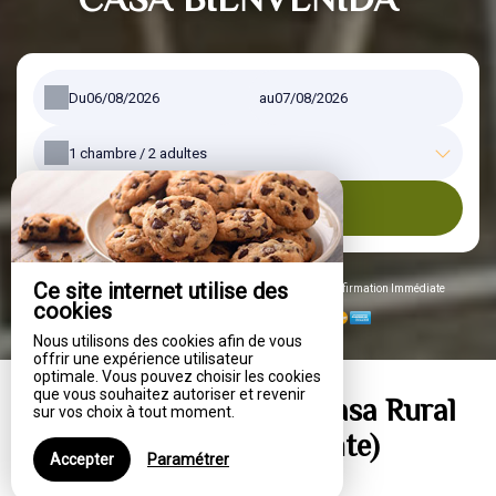
Du
au
1
chambre /
2
adultes
RECHERCHER
Ce site internet utilise des
Réservation 100% sécurisée, Meilleurs Prix Garantis, Confirmation Immédiate
cookies
Paiement sécurisé par
Nous utilisons des cookies afin de vous
offrir une expérience utilisateur
optimale. Vous pouvez choisir les cookies
que vous souhaitez autoriser et revenir
CASA BIENVENIDA - Casa Rural
sur vos choix à tout moment.
en Carcaixent (Carcagente)
Accepter
Paramétrer
Comunidad Valenciana