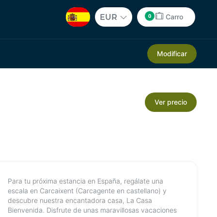
0
EUR
Carro
Modificar
Ver precio
Para tu próxima estancia en España, regálate una
escala en Carcaixent (Carcagente en castellano) y
descubre nuestra encantadora casa, La Casa
Bienvenida. Disfrute de unas maravillosas vacaciones