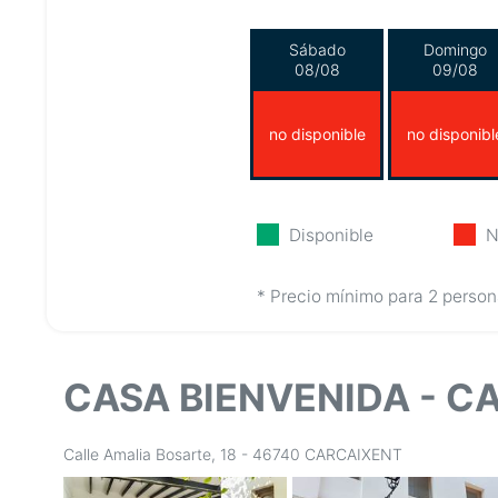
Sábado
Domingo
08/08
09/08
no disponible
no disponibl
Disponible
N
* Precio mínimo para 2 person
CASA BIENVENIDA - C
Calle Amalia Bosarte, 18 - 46740 CARCAIXENT