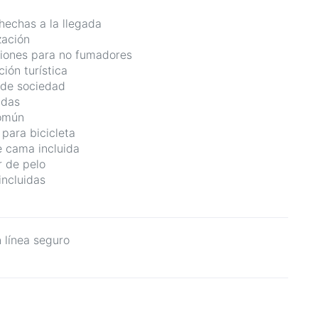
echas a la llegada
zación
iones para no fumadores
ión turística
de sociedad
ndas
común
 para bicicleta
 cama incluida
 de pelo
incluidas
 línea seguro