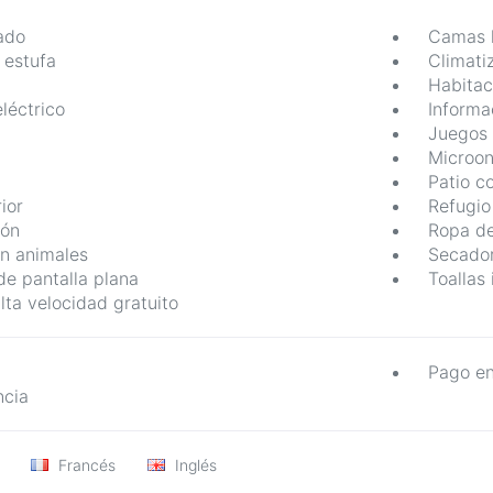
ado
Camas h
 estufa
Climati
Habitac
léctrico
Informac
Juegos 
Microo
Patio 
ior
Refugio
lón
Ropa de
n animales
Secador
de pantalla plana
Toallas 
lta velocidad gratuito
Pago en
ncia
Francés
Inglés