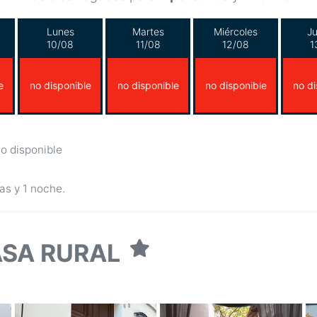
Lunes
Martes
Miércoles
J
10/08
11/08
12/08
1
e
no disponible
no disponible
no disponible
no di
o disponible
as y 1 noche.
ASA RURAL