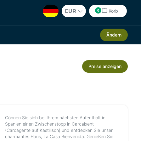
0
EUR
Korb
Ändern
Preise anzeigen
Gönnen Sie sich bei Ihrem nächsten Aufenthalt in
Spanien einen Zwischenstopp in Carcaixent
(Carcagente auf Kastilisch) und entdecken Sie unser
charmantes Haus, La Casa Bienvenida. Genießen Sie