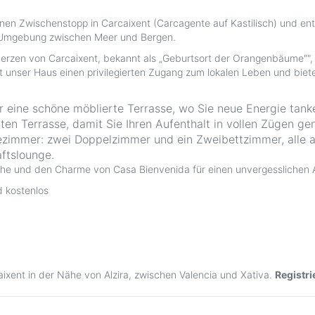
einen Zwischenstopp in Carcaixent (Carcagente auf Kastilisch) und e
n Umgebung zwischen Meer und Bergen.
Herzen von Carcaixent, bekannt als „Geburtsort der Orangenbäume"",
unser Haus einen privilegierten Zugang zum lokalen Leben und bietet
 eine schöne möblierte Terrasse, wo Sie neue Energie tank
aten Terrasse, damit Sie Ihren Aufenthalt in vollen Zügen g
tezimmer: zwei Doppelzimmer und ein Zweibettzimmer, alle 
ftslounge.
he und den Charme von Casa Bienvenida für einen unvergesslichen A
 kostenlos
ixent in der Nähe von Alzira, zwischen Valencia und Xativa.
Registr