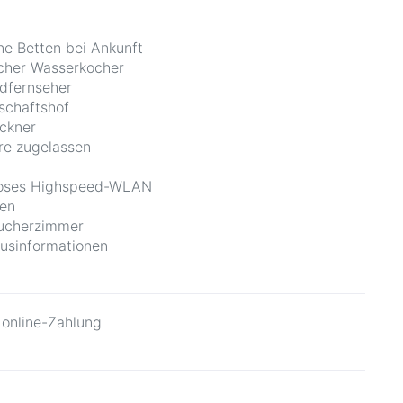
e Betten bei Ankunft
scher Wasserkocher
ldfernseher
schaftshof
ckner
re zugelassen
loses Highspeed-WLAN
en
aucherzimmer
usinformationen
 online-Zahlung