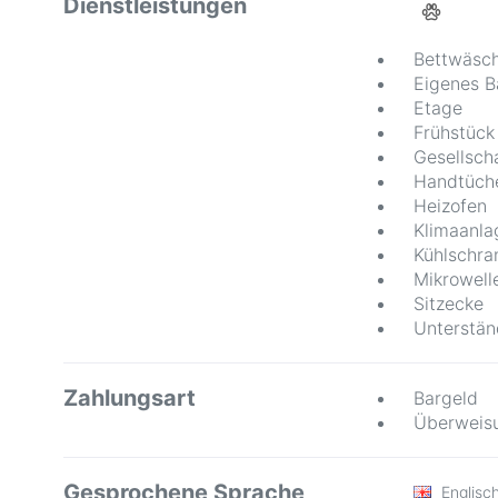
Dienstleistungen
Bettwäsch
Eigenes 
Etage
Frühstück
Gesellsch
Handtüche
Heizofen
Klimaanla
Kühlschra
Mikrowell
Sitzecke
Unterstän
Zahlungsart
Bargeld
Überweis
Gesprochene Sprache
Englisc