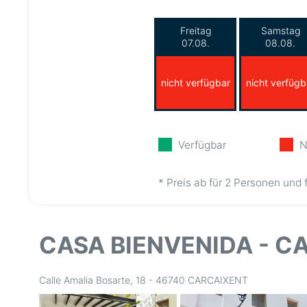
Freitag
Samstag
07.08.
08.08.
nicht verfügbar
nicht verfügb
Verfügbar
N
* Preis ab für 2 Personen und 
CASA BIENVENIDA - C
Calle Amalia Bosarte, 18 - 46740 CARCAIXENT