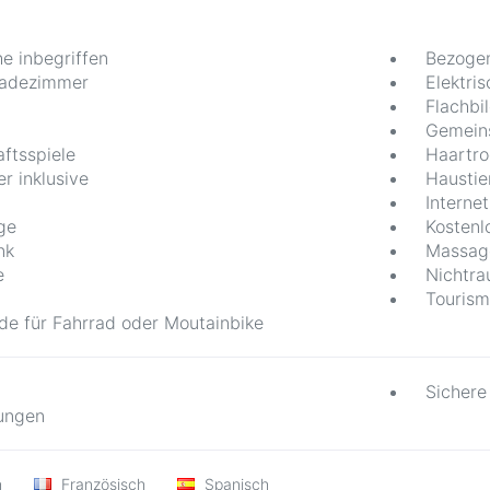
e inbegriffen
Bezogen
Badezimmer
Elektri
Flachbi
Gemein
aftsspiele
Haartro
r inklusive
Haustie
Internet
ge
Kosten
nk
Massag
e
Nichtr
Tourism
de für Fahrrad oder Moutainbike
Sichere
ungen
h
Französisch
Spanisch