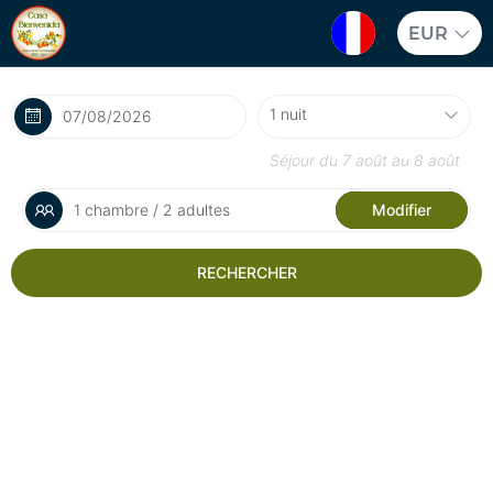
EUR
Séjour du
7 août
au
8 août
1 chambre / 2 adultes
Modifier